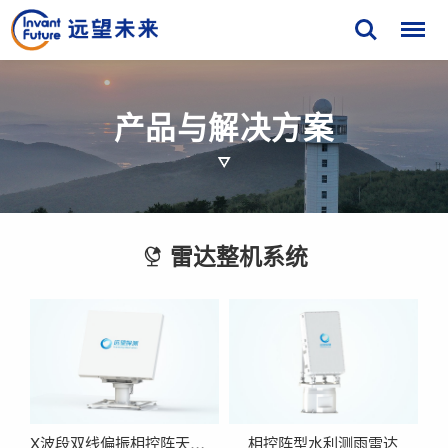
产
品
与
解
决
方
案
雷达整机系统

X波段双线偏振相控阵天气雷达
相控阵型水利测雨雷达