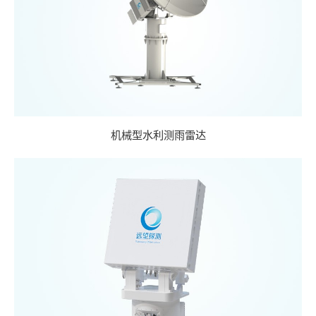
机械型水利测雨雷达