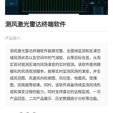
测风激光雷达终端软件
产品简介：
测风激光雷达终端软件能够完整、全面地监测和反演空
域风场状态以及空间中的气溶胶、云等目标信息，从而
实现对观测区域内风场演变的实时观测。该软件提供精
细化的风场观测服务，能够实时监测风场的演变，并生
成风羽图、风速风向轮廓图、风切变、地面风、玫瑰
图、风简报等结果。同时，该软件具备持续监测风场形
成和演变过程的能力，同时支持雷达的远程监视、一次
产品回显、二次产品展示、历史数据统计分析等功能。