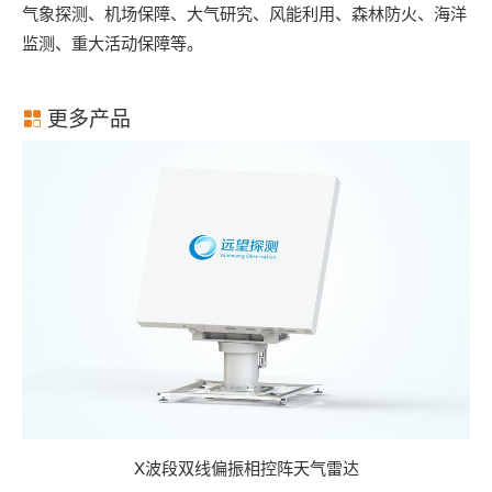
气象探测、机场保障、大气研究、风能利用、森林防火、海洋
监测、重大活动保障等。
更多产品

X波段双线偏振相控阵天气雷达